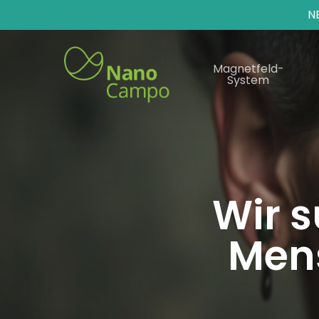
N
Magnetfeld-
System
Wir 
Mens