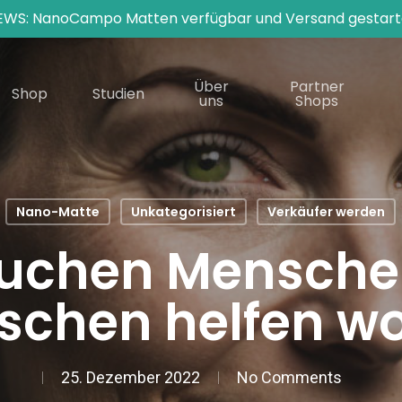
EWS: NanoCampo Matten verfügbar und Versand gestart
Über
Partner
Shop
Studien
uns
Shops
Nano-Matte
Unkategorisiert
Verkäufer werden
suchen Menschen
chen helfen wo
25. Dezember 2022
No Comments