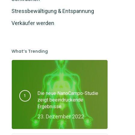
Stressbewältigung & Entspannung
Verkäufer werden
What’s Trending
Die neue NanoCampo-Studie
zeigt beeindruckende
Ergebnisse
23. Dezember 2022