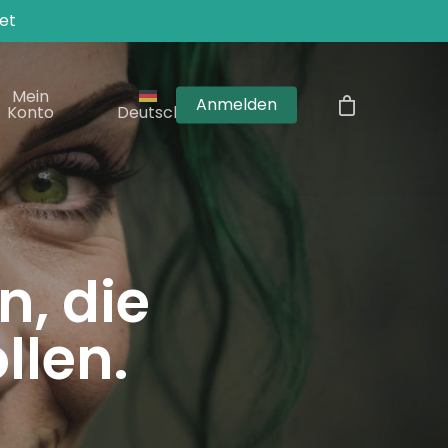
et
Mein
Anmelden
Konto
Deutsch
, die
llen.