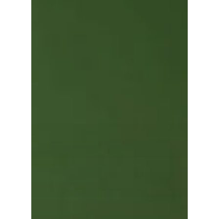
NEWS: NanoCampo M
verfügbar und Versan
gestartet
Magnetfeld-
System