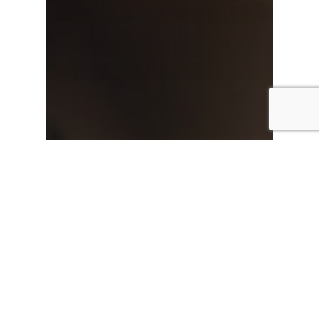
Nano-Matte
Unkategorisiert
Verkäufer werden
Wir suchen
Menschen, die
Menschen helfen
wollen.