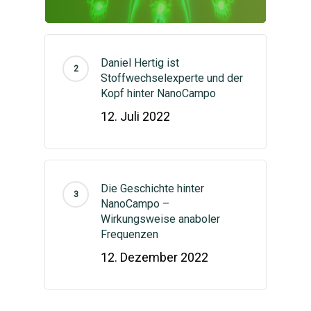
Anmelden
English
(
Englisch
)
Kontaktform
Daniel Hertig ist
Stoffwechselexperte und der
Kopf hinter NanoCampo
12. Juli 2022
Die Geschichte hinter
NanoCampo –
Wirkungsweise anaboler
Frequenzen
12. Dezember 2022