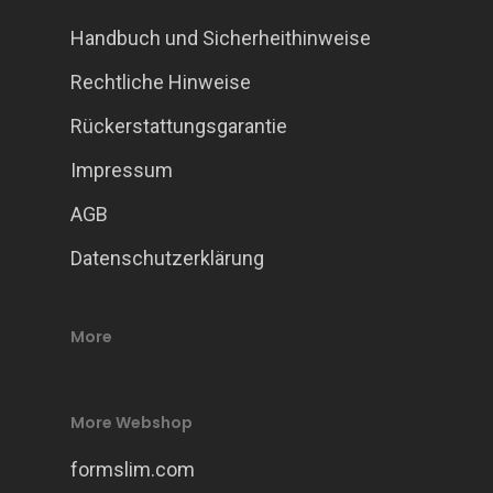
Über uns
Handbuch und Sicherheithinweise
Bio-Energie
Partner Shop
Über uns
Rechtliche Hinweise
Seminare
Partner werden
Mein Konto
Selbergesundwerden
Rückerstattungsgarantie
Beratung
FormSlim Shop
Deutsch
Impressum
Blog
Selberschlankwerden
AGB
Anmelden
Kontaktform
Datenschutzerklärung
More
More Webshop
formslim.com