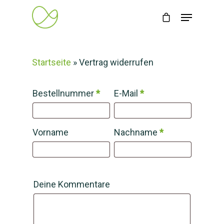
Startseite
»
Vertrag widerrufen
erforderlich
erforderlich
Bestellnummer
*
E-Mail
*
Page URI *erforderlich
erforderlich
Vorname
Nachname
*
Deine Kommentare