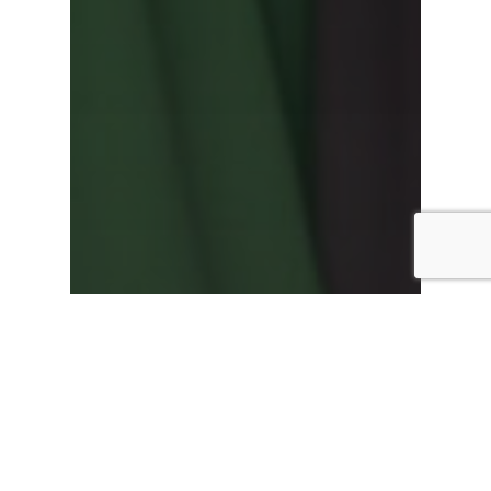
Gesundheit
Mito-Medizin
Nano-Matte
Unkategorisiert
Wie wir selber
gesund werden