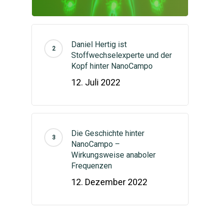
Anmelden
English
(
Englisch
)
Kontaktform
Daniel Hertig ist
Stoffwechselexperte und der
Kopf hinter NanoCampo
12. Juli 2022
Die Geschichte hinter
NanoCampo –
Wirkungsweise anaboler
Frequenzen
12. Dezember 2022