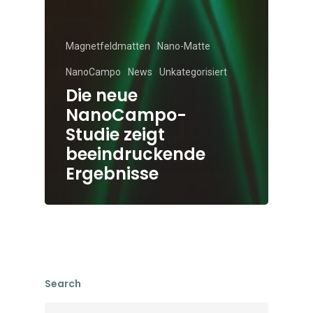
Magnetfeldmatten
Nano-Matte
NanoCampo
News
Unkategorisiert
Die neue
NanoCampo-
Studie zeigt
beeindruckende
Ergebnisse
Search