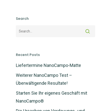
Search
Recent Posts
Liefertermine NanoCampo-Matte
Weiterer NanoCampo Test –
Überwältigende Resultate!
Starten Sie Ihr eigenes Geschäft mit
NanoCampo®
NEWS: NanoCampo M
verfügbar und Versan
Die Ursachen von Verdauungs- und