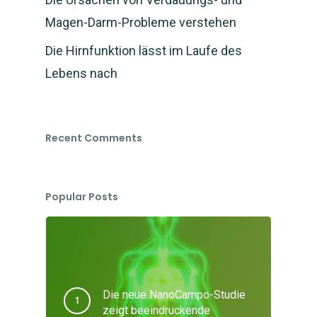
gestartet
Magen-Darm-Probleme verstehen
Die Hirnfunktion lässt im Laufe des
Magnetfeld-
Lebens nach
System
Shop
Magnetfeld-System
Recent Comments
Anleitung und Handb
Studien
Shop – Matte kaufen
Fragen und FAQ
Matte mieten
Über uns
Popular Posts
Bio-Energie
Partner Shop
Über uns
Seminare
Partner werden
Mein Konto
Selbergesundwerden
Beratung
Die neue NanoCampo-Studie
FormSlim Shop
Deutsch
zeigt beeindruckende