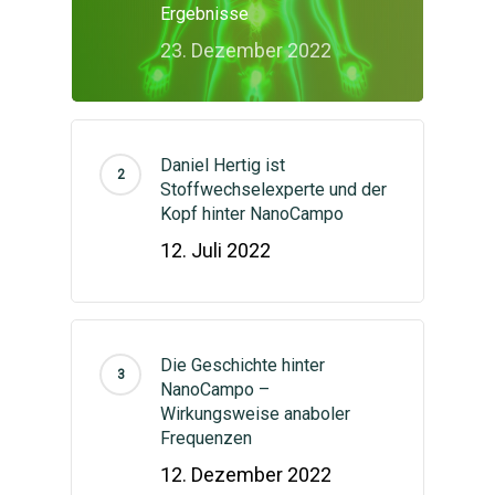
Blog
Ergebnisse
Selberschlankwerden
Anmelden
English
(
Englisch
)
23. Dezember 2022
Kontaktform
Daniel Hertig ist
Stoffwechselexperte und der
Kopf hinter NanoCampo
12. Juli 2022
Die Geschichte hinter
NanoCampo –
Wirkungsweise anaboler
Frequenzen
12. Dezember 2022