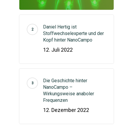
Anmelden
English
(
Englisch
)
Kontaktform
Daniel Hertig ist
Stoffwechselexperte und der
Kopf hinter NanoCampo
12. Juli 2022
Die Geschichte hinter
NanoCampo –
Wirkungsweise anaboler
Frequenzen
12. Dezember 2022