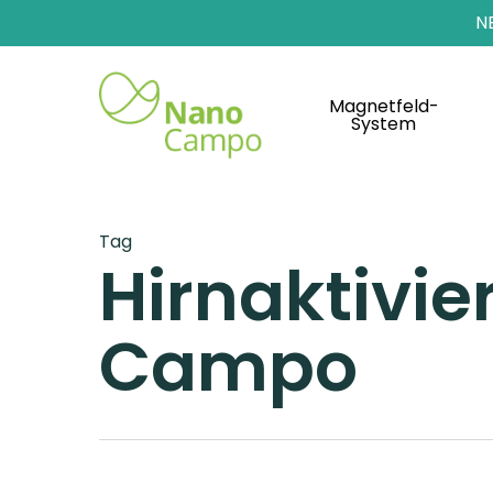
N
Magnetfeld-
System
Tag
Hirnaktivie
Campo