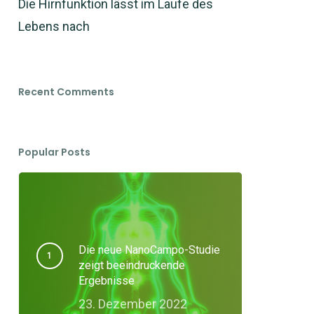
Die Hirnfunktion lässt im Laufe des
Lebens nach
Recent Comments
Popular Posts
Die neue NanoCampo-Studie
zeigt beeindruckende
Ergebnisse
23. Dezember 2022