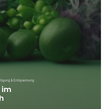
tigung & Entspannung
t im
h