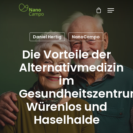
Daniel Hertig
NanoCampo
Die Vorteile der
Alternativmedizin
im
Gesundheitszentr
Würenlos und
Haselhalde