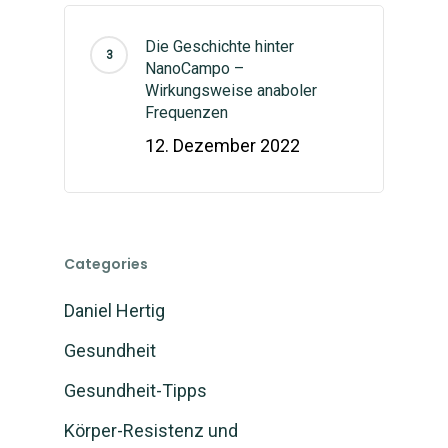
Seminare
Partner werden
Mein Konto
Selbergesundwerden
Die Geschichte hinter
NanoCampo –
Beratung
FormSlim Shop
Deutsch
Wirkungsweise anaboler
Frequenzen
Blog
Selberschlankwerden
Anmelden
English
(
Englisch
)
12. Dezember 2022
Kontaktform
Categories
Daniel Hertig
Gesundheit
Gesundheit-Tipps
Körper-Resistenz und