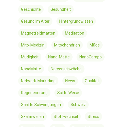
Geschichte
Gesundheit
Gesund Im Alter
Hintergrundwissen
Magnetfeldmatten
Meditation
Mito-Medizin
Mitochondrien
Müde
Müdigkeit
Nano-Matte
NanoCampo
NanoMatte
Nervenschwäche
Network-Marketing
News
Qualität
Regenerierung
Safte Weise
Sanfte Schwingungen
Schweiz
Skalarwellen
Stoffwechsel
Stress