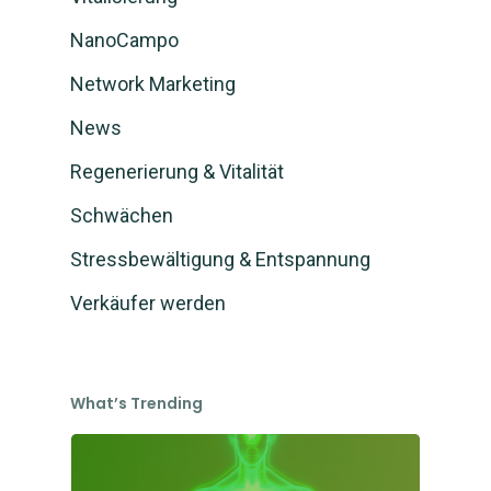
Partner werden
Mein Konto
Selbergesundwerden
NanoCampo
Beratung
FormSlim Shop
Deutsch
Network Marketing
Blog
Selberschlankwerden
Anmelden
English
(
Englisch
)
News
Kontaktform
Regenerierung & Vitalität
Schwächen
Stressbewältigung & Entspannung
Verkäufer werden
What’s Trending