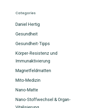
NEWS: NanoCampo M
Categories
verfügbar und Versan
gestartet
Daniel Hertig
Gesundheit
Magnetfeld-
Gesundheit-Tipps
System
Körper-Resistenz und
Shop
Immunaktivierung
Magnetfeld-System
Magnetfeldmatten
Anleitung und Handb
Studien
Shop – Matte kaufen
Mito-Medizin
Fragen und FAQ
Matte mieten
Über uns
Nano-Matte
Bio-Energie
Partner Shop
Über uns
Nano-Stoffwechsel & Organ-
Seminare
Vitalisierung