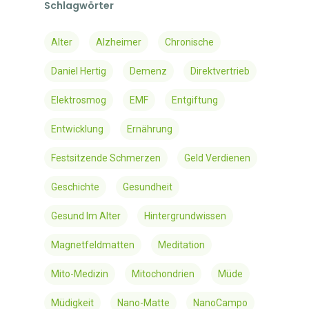
Schlagwörter
Alter
Alzheimer
Chronische
Daniel Hertig
Demenz
Direktvertrieb
Elektrosmog
EMF
Entgiftung
Entwicklung
Ernährung
Festsitzende Schmerzen
Geld Verdienen
Geschichte
Gesundheit
Gesund Im Alter
Hintergrundwissen
Magnetfeldmatten
Meditation
Mito-Medizin
Mitochondrien
Müde
Müdigkeit
Nano-Matte
NanoCampo