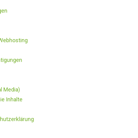
gen
 Webhosting
htigungen
l Media)
e Inhalte
chutzerklärung