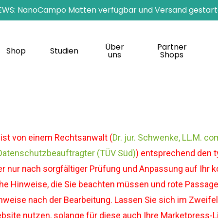
EWS: NanoCampo Matten verfügbar und Versand gestart
Über
Partner
Shop
Studien
uns
Shops
ist von einem Rechtsanwalt (
Dr. jur. Schwenke, LL.M. com
 Datenschutzbeauftragter (TÜV Süd)
) entsprechend den 
ter nur nach sorgfältiger Prüfung und Anpassung auf Ih
he Hinweise, die Sie beachten müssen und rote Passagen
weise nach der Bearbeitung. Lassen Sie sich im Zweifel 
ite nutzen, solange für diese auch Ihre Marketpress-Liz