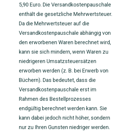
5,90 Euro. Die Versandkostenpauschale
enthält die gesetzliche Mehrwertsteuer.
NEWS: NanoCampo M
Da die Mehrwertsteuer auf die
verfügbar und Versan
Versandkostenpauschale abhängig von
gestartet
den erworbenen Waren berechnet wird,
kann sie sich mindern, wenn Waren zu
Magnetfeld-
niedrigeren Umsatzsteuersätzen
System
erworben werden (z. B. bei Erwerb von
Shop
Büchern). Das bedeutet, dass die
Magnetfeld-System
Versandkostenpauschale erst im
Anleitung und Handb
Studien
Shop – Matte kaufen
Rahmen des Bestellprozesses
Fragen und FAQ
endgültig berechnet werden kann. Sie
Matte mieten
Über uns
kann dabei jedoch nicht höher, sondern
Bio-Energie
Partner Shop
Über uns
nur zu Ihren Gunsten niedriger werden.