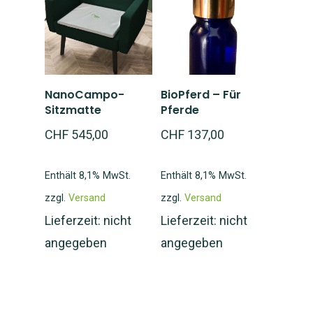
In den
In den
NanoCampo-
BioPferd – Für
Warenkorb
Warenkorb
Sitzmatte
Pferde
CHF
545,00
CHF
137,00
Enthält 8,1% MwSt.
Enthält 8,1% MwSt.
zzgl.
Versand
zzgl.
Versand
Lieferzeit: nicht
Lieferzeit: nicht
angegeben
angegeben