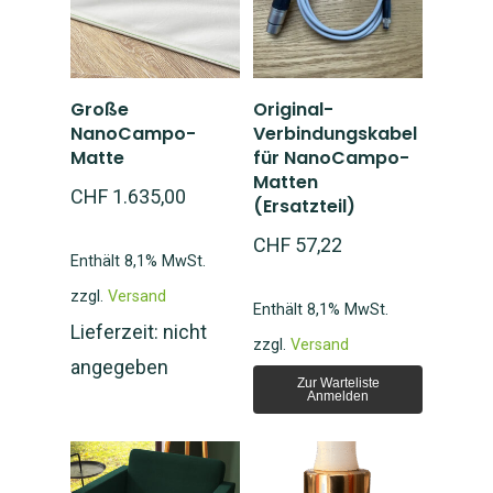
System
Shop
Magnetfeld-System
In den
Weiterlesen
Große
Original-
Anleitung und Handb
Studien
Shop – Matte kaufen
Warenkorb
NanoCampo-
Verbindungskabel
Matte
für NanoCampo-
Fragen und FAQ
Matte mieten
Über uns
Matten
CHF
1.635,00
(Ersatzteil)
Bio-Energie
Partner Shop
Über uns
CHF
57,22
Seminare
Enthält 8,1% MwSt.
Partner werden
Mein Konto
Selbergesundwerden
zzgl.
Versand
Enthält 8,1% MwSt.
Beratung
Lieferzeit: nicht
FormSlim Shop
Anmelden
zzgl.
Versand
angegeben
Blog
Selberschlankwerden
Zur Warteliste
Anmelden
Kontaktform