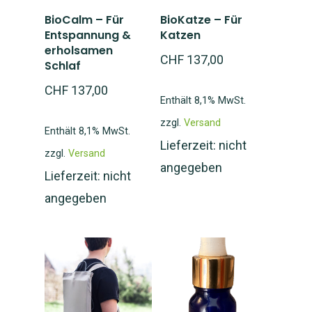
Shop
In den
In den
Magnetfeld-System
BioCalm – Für
BioKatze – Für
Warenkorb
Warenkorb
Entspannung &
Katzen
Anleitung und Handb
Studien
erholsamen
Shop – Matte kaufen
CHF
137,00
Schlaf
Fragen und FAQ
Matte mieten
Über uns
CHF
137,00
Enthält 8,1% MwSt.
Bio-Energie
Partner Shop
Über uns
zzgl.
Versand
Enthält 8,1% MwSt.
Seminare
Lieferzeit: nicht
Partner werden
zzgl.
Versand
Mein Konto
Selbergesundwerden
angegeben
Lieferzeit: nicht
Beratung
FormSlim Shop
Anmelden
angegeben
Blog
Selberschlankwerden
Kontaktform