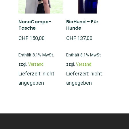
In den
In den
NanoCampo-
BioHund – Für
Warenkorb
Warenkorb
Tasche
Hunde
CHF
150,00
CHF
137,00
Enthält 8,1% MwSt.
Enthält 8,1% MwSt.
zzgl.
Versand
zzgl.
Versand
Lieferzeit: nicht
Lieferzeit: nicht
angegeben
angegeben